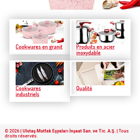
Cookwares en granit
Produits en acier
inoxydable
Cookwares
Qualité
industriels
© 2026 |
Ulutaş Mutfak Eşyaları İnşaat San. ve Tic. A.Ş.
| Tous
droits réservés.